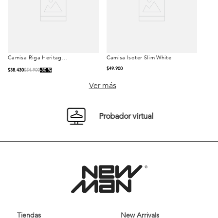
Camisa Riga Heritage
Camisa Isoter Slim White
Talla
Talla
Lt. Green
$
49
.
900
$
38
.
430
$
54
.
900
30 %
S
M
L
S
M
L
Ver más
XL
XXL
XL
XXL
Probador virtual
Comprar
Comprar
Tiendas
New Arrivals