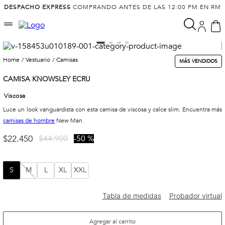
DESPACHO EXPRESS
COMPRANDO ANTES DE LAS 12:00 PM EN RM
vestuario
camisas
MÁS VENDIDOS
CAMISA KNOWSLEY ECRU
Viscosa
Luce un look vanguardista con esta camisa de viscosa y calce slim. Encuentra más
camisas de hombre
New Man.
$
22
.
450
$
44
.
900
50 %
S
M
L
XL
XXL
Agregar al carrito