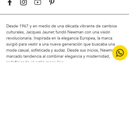
Desde 1967 y en medio de una década vibrante de cambios
culturales, Jacques Jaunet fundó Newman con una visión
revolucionaria. Inspirada en la elegancia Europea, la marca
surgió para vestir a una nueva generación que buscaba una
moda casual, sofisticada y audaz. Desde sus inicios, Newman ha
marcado tendencia al combinar elegancia y modernidad,
redefiniendo el estilo masculino
Hoy, Newman sigue siendo un referente en Chile, liderando la
carrera del estilo con un enfoque moderno y atemporal.
ACERCA DE NEWMAN |
Badamax
|
Ferouch
|
Nimtu
|
Buenas
Prácticas CCS
|
Bases legales concurso Encuesta de Satistacción
Copyright © 2024 Badamax - Todos los derechos reservados