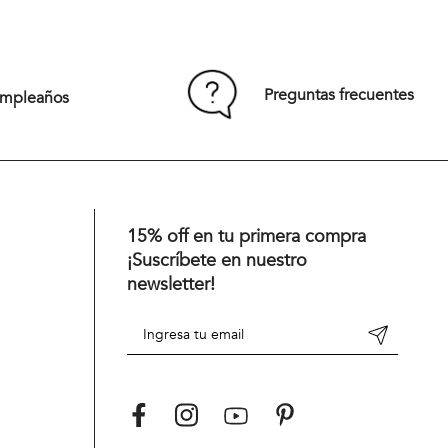
S
M
L
XL
XXL
Preguntas frecuentes
umpleaños
Comprar
15% off en tu primera compra
¡Suscríbete en nuestro
newsletter!