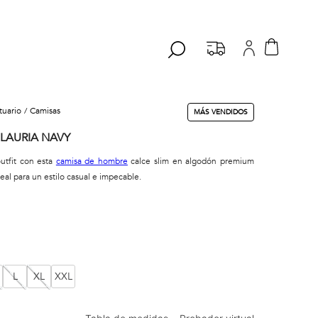
stuario
camisas
MÁS VENDIDOS
LAURIA NAVY
outfit con esta
camisa de hombre
calce slim en algodón premium
deal para un estilo casual e impecable.
L
XL
XXL