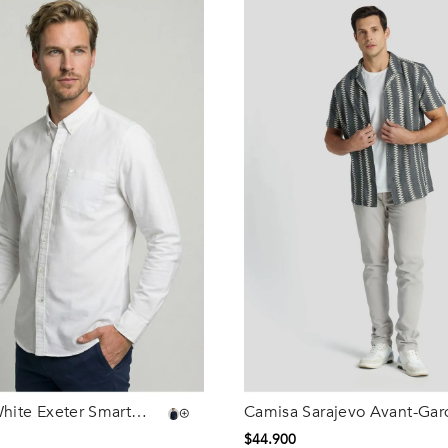
hite Exeter Smart
Camisa Sarajevo Avant-Gar
Talla
ck
Grey
$
44
.
900