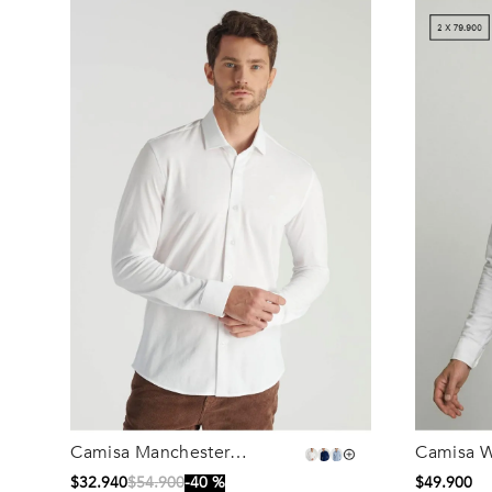
Camisa Manchester
Camisa W
Talla
Talla
Business White
Down Ne
$
32
.
940
$
54
.
900
40 %
$
49
.
900