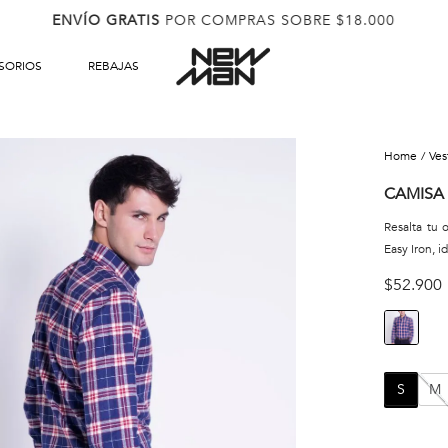
ENVÍO GRATIS
POR COMPRAS SOBRE $18.000
SORIOS
REBAJAS
ve
CAMISA 
Resalta tu 
Easy Iron, i
$
52
.
900
S
M