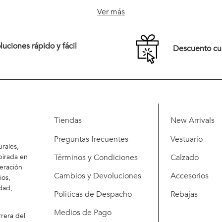
M
L
XL
S
M
L
XL
Ver más
XXL
uciones rápido y fácil
Descuento c
Comprar
Comprar
Tiendas
New Arrivals
Preguntas frecuentes
Vestuario
rales,
Términos y Condiciones
Calzado
pirada en
eración
Cambios y Devoluciones
Accesorios
ios,
dad,
Políticas de Despacho
Rebajas
Medios de Pago
rera del