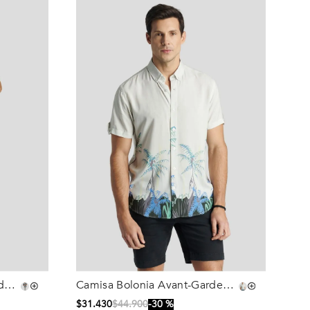
de
Camisa Bolonia Avant-Garde
Talla
Marble
$
31
.
430
$
44
.
900
30 %