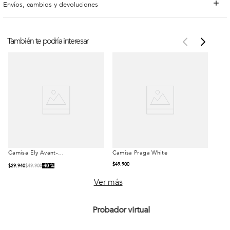
Envíos, cambios y devoluciones
También te podría interesar
Camisa Ely Avant-
Camisa Praga White
Talla
Talla
Garde Dk Grey
$
49
.
900
$
29
.
940
$
49
.
900
40 %
S
M
L
S
M
L
Ver más
XL
XXL
XL
XXL
Probador virtual