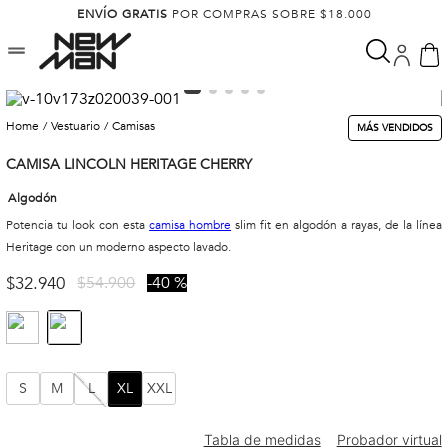
ENVÍO GRATIS
POR COMPRAS SOBRE $18.000
vestuario
camisas
MÁS VENDIDOS
CAMISA LINCOLN HERITAGE CHERRY
Algodón
Potencia tu look con esta
camisa hombre
slim fit en algodón a rayas, de la línea
Heritage con un moderno aspecto lavado.
$
32
.
940
$
54
.
900
40 %
S
M
L
XL
XXL