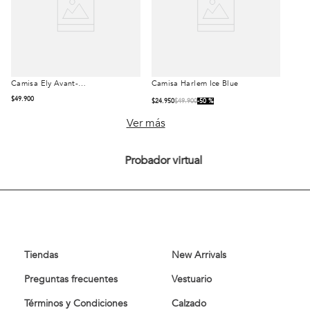
Camisa Ely Avant-
Camisa Harlem Ice Blue
Talla
Talla
Garde Sand
$
49
.
900
$
24
.
950
$
49
.
900
50 %
S
M
L
S
M
L
Ver más
XL
XXL
XL
XXL
Probador virtual
Comprar
Comprar
Tiendas
New Arrivals
Preguntas frecuentes
Vestuario
Términos y Condiciones
Calzado