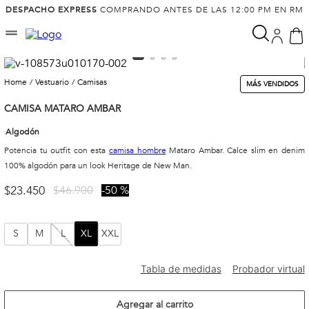
DESPACHO EXPRESS
COMPRANDO ANTES DE LAS 12:00 PM EN RM
vestuario
camisas
MÁS VENDIDOS
CAMISA MATARO AMBAR
Algodón
Potencia tu outfit con esta
camisa hombre
Mataro Ambar. Calce slim en denim
100% algodón para un look Heritage de New Man.
$
23
.
450
$
46
.
900
50 %
S
M
L
XL
XXL
Agregar al carrito