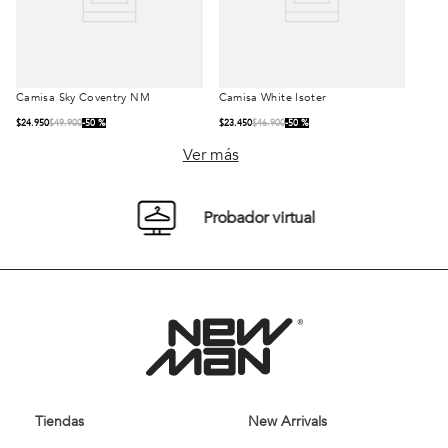
Camisa Sky Coventry NM
Camisa White Isoter
Talla
Talla
$
24
.
950
$
49
.
900
50 %
$
23
.
450
$
46
.
900
50 %
S
M
L
S
M
L
Ver más
XL
XXL
XL
XXL
Probador virtual
Comprar
Comprar
Tiendas
New Arrivals