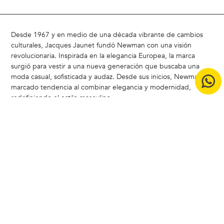
Desde 1967 y en medio de una década vibrante de cambios
culturales, Jacques Jaunet fundó Newman con una visión
revolucionaria. Inspirada en la elegancia Europea, la marca
surgió para vestir a una nueva generación que buscaba una
moda casual, sofisticada y audaz. Desde sus inicios, Newman ha
marcado tendencia al combinar elegancia y modernidad,
redefiniendo el estilo masculino
Hoy, Newman sigue siendo un referente en Chile, liderando la
carrera del estilo con un enfoque moderno y atemporal.
ACERCA DE NEWMAN |
Badamax
|
Ferouch
|
Nimtu
|
Buenas
Prácticas CCS
|
Bases legales concurso Encuesta de Satistacción
Copyright © 2024 Badamax - Todos los derechos reservados