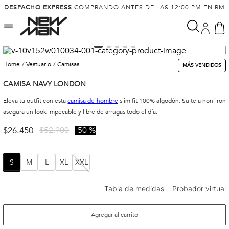
DESPACHO EXPRESS
COMPRANDO ANTES DE LAS 12:00 PM EN RM
vestuario
camisas
MÁS VENDIDOS
CAMISA NAVY LONDON
Eleva tu outfit con esta
camisa de hombre
slim fit 100% algodón. Su tela non-iron
asegura un look impecable y libre de arrugas todo el día.
$
26
.
450
$
52
.
900
50 %
S
M
L
XL
XXL
Agregar al carrito