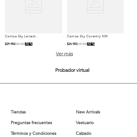
Camisa Sky Leicester
Camisa Sky Coventry NM
Talla
Talla
NM
$
29
.
950
$
59
.
900
50 %
$
24
.
950
$
49
.
900
50 %
S
M
L
S
M
L
Ver más
XL
XXL
XL
XXL
Probador virtual
Comprar
Comprar
Tiendas
New Arrivals
Preguntas frecuentes
Vestuario
Términos y Condiciones
Calzado