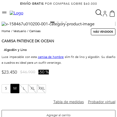
ENVÍO GRATIS
POR COMPRAS SOBRE $60.000
vestuario
camisas
MÁS VENDIDOS
CAMISA PATIENCE DK OCEAN
Algodón y Lino
Luce impecable con esta
camisa de hombre
slim fit de lino y algodón. Su diseño
a cuadros es ideal para un outfit veraniego.
$
23
.
450
$
46
.
900
50 %
S
M
L
XL
XXL
Agregar al carrito