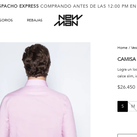
SPACHO EXPRESS
COMPRANDO ANTES DE LAS 12:00 PM EN
SORIOS
REBAJAS
ve
CAMISA
Logra un lo
calce slim, i
$
26
.
450
S
M