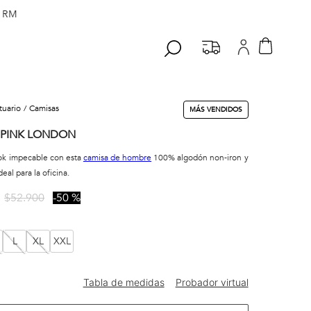
 RM
stuario
camisas
MÁS VENDIDOS
 PINK LONDON
ok impecable con esta
camisa de hombre
100% algodón non-iron y
deal para la oficina.
$
52
.
900
50 %
L
XL
XXL