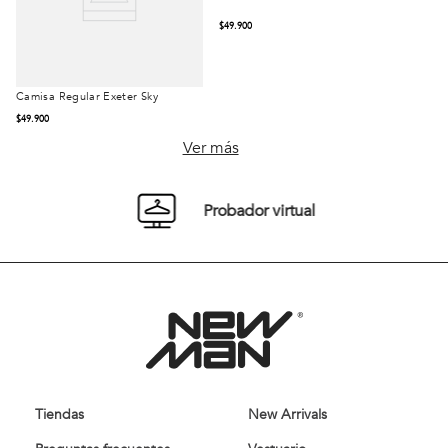
Camisa Regular Exeter Sky
Camisa Isoter Orange
Comprar
Comprar
$
49
.
900
$
49
.
900
Ver más
Probador virtual
Tiendas
New Arrivals