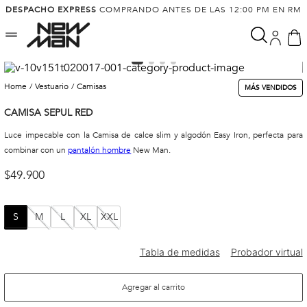
DESPACHO EXPRESS
COMPRANDO ANTES DE LAS 12:00 PM EN RM
vestuario
camisas
MÁS VENDIDOS
CAMISA SEPUL RED
Luce impecable con la Camisa de calce slim y algodón Easy Iron, perfecta para
combinar con un
pantalón hombre
New Man.
$
49
.
900
S
M
L
XL
XXL
Agregar al carrito