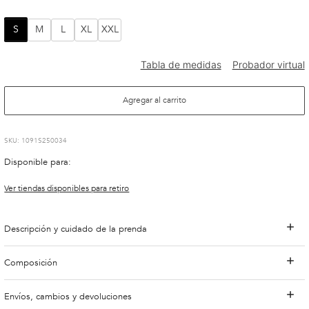
S
M
L
XL
XXL
Agregar al carrito
:
1091S250034
Disponible para:
Ver tiendas disponibles para retiro
Descripción y cuidado de la prenda
Composición
Envíos, cambios y devoluciones