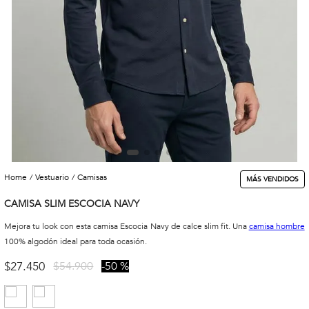
vestuario
camisas
MÁS VENDIDOS
CAMISA SLIM ESCOCIA NAVY
Mejora tu look con esta camisa Escocia Navy de calce slim fit. Una
camisa hombre
100% algodón ideal para toda ocasión.
$
27
.
450
$
54
.
900
50 %