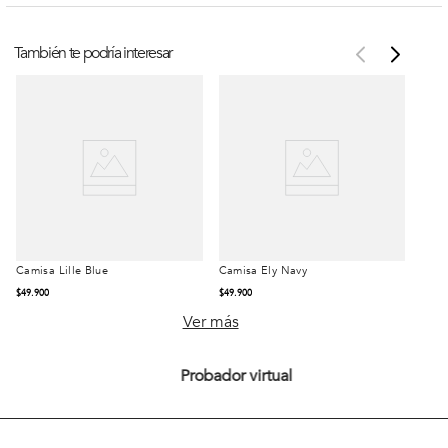
También te podría interesar
Camisa Lille Blue
Camisa Ely Navy
Talla
Talla
$
49
.
900
$
49
.
900
S
M
L
S
M
L
Ver más
XL
XXL
XL
XXL
Probador virtual
Comprar
Comprar