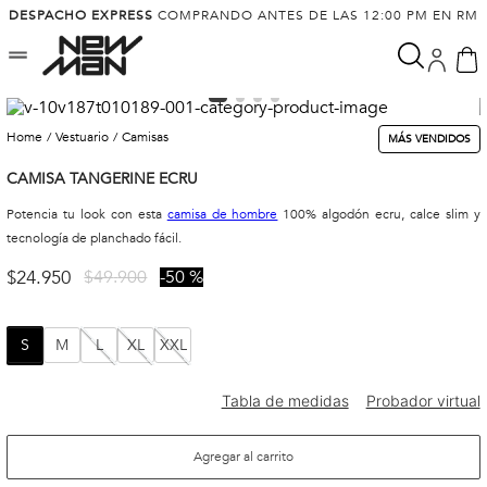
DESPACHO EXPRESS
COMPRANDO ANTES DE LAS 12:00 PM EN RM
vestuario
camisas
MÁS VENDIDOS
CAMISA TANGERINE ECRU
Potencia tu look con esta
camisa de hombre
100% algodón ecru, calce slim y
tecnología de planchado fácil.
$
24
.
950
$
49
.
900
50 %
S
M
L
XL
XXL
Agregar al carrito