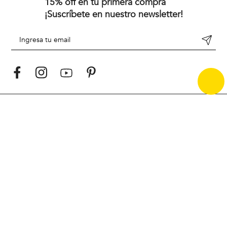
15% off en tu primera compra
¡Suscríbete en nuestro newsletter!
Desde 1967 y en medio de una década vibrante de cambios
culturales, Jacques Jaunet fundó Newman con una visión
revolucionaria. Inspirada en la elegancia Europea, la marca
surgió para vestir a una nueva generación que buscaba una
moda casual, sofisticada y audaz. Desde sus inicios, Newman ha
marcado tendencia al combinar elegancia y modernidad,
redefiniendo el estilo masculino
Hoy, Newman sigue siendo un referente en Chile, liderando la
carrera del estilo con un enfoque moderno y atemporal.