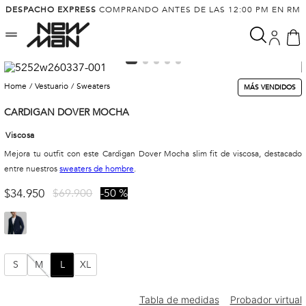
DESPACHO EXPRESS
COMPRANDO ANTES DE LAS 12:00 PM EN RM
vestuario
sweaters
MÁS VENDIDOS
CARDIGAN DOVER MOCHA
Viscosa
Mejora tu outfit con este Cardigan Dover Mocha slim fit de viscosa, destacado
entre nuestros
sweaters de hombre
.
$
34
.
950
$
69
.
900
50 %
S
M
L
XL