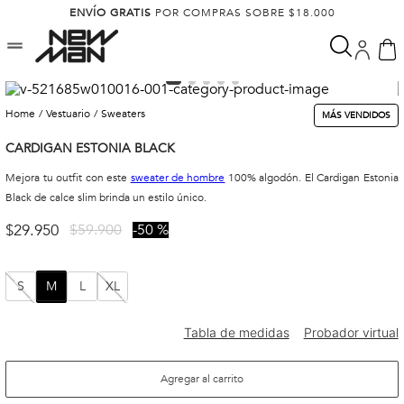
ENVÍO GRATIS
POR COMPRAS SOBRE $18.000
vestuario
sweaters
MÁS VENDIDOS
CARDIGAN ESTONIA BLACK
Mejora tu outfit con este
sweater de hombre
100% algodón. El Cardigan Estonia
Black de calce slim brinda un estilo único.
$
29
.
950
$
59
.
900
50 %
S
M
L
XL
Agregar al carrito