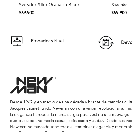
NEW
Sweater Slim Granada Black
Sweater 
Comprar
$
69
.
900
$
59
.
900