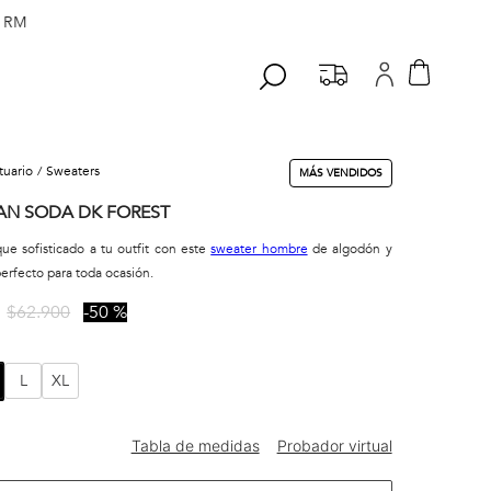
 RM
stuario
sweaters
MÁS VENDIDOS
AN SODA DK FOREST
ue sofisticado a tu outfit con este
sweater hombre
de algodón y
perfecto para toda ocasión.
$
62
.
900
50 %
L
XL