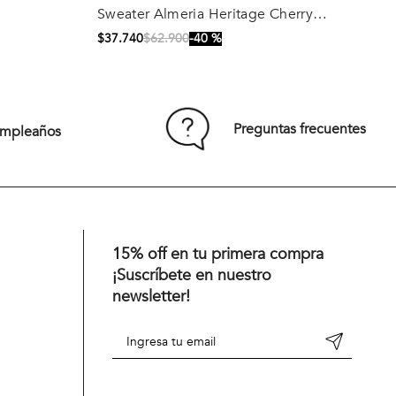
Sweater Almeria Heritage Cherry
Comprar
Melange
$
37
.
740
$
62
.
900
40 %