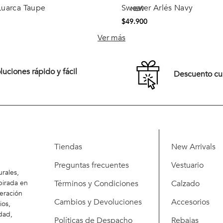
NEW
Luarca Taupe
Sweater Arlés Navy
Comprar
Comprar
$
49
.
900