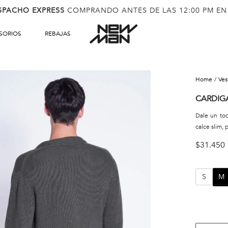
SPACHO EXPRESS
COMPRANDO ANTES DE LAS 12:00 PM EN
SORIOS
REBAJAS
ve
CARDIG
Dale un toq
calce slim, 
$
31
.
450
S
M