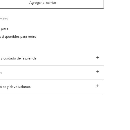
Agregar al carrito
T0273
 para:
s disponibles para retiro
 y cuidado de la prenda
n
bios y devoluciones