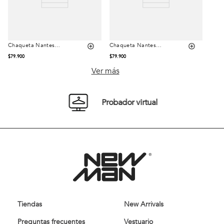
Chaqueta Nantes
Chaqueta Nantes
Talla
Talla
Toasted
Indigo
$
79
.
900
$
79
.
900
S
M
L
S
M
L
Ver más
XL
XXL
XL
XXL
Probador virtual
Comprar
Comprar
Tiendas
New Arrivals
Preguntas frecuentes
Vestuario