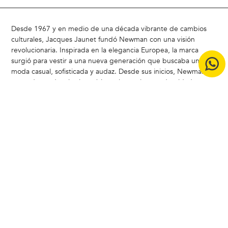
Desde 1967 y en medio de una década vibrante de cambios
culturales, Jacques Jaunet fundó Newman con una visión
revolucionaria. Inspirada en la elegancia Europea, la marca
surgió para vestir a una nueva generación que buscaba una
moda casual, sofisticada y audaz. Desde sus inicios, Newman ha
marcado tendencia al combinar elegancia y modernidad,
redefiniendo el estilo masculino
Hoy, Newman sigue siendo un referente en Chile, liderando la
carrera del estilo con un enfoque moderno y atemporal.
ACERCA DE NEWMAN |
Badamax
|
Ferouch
|
Nimtu
|
Buenas
Prácticas CCS
|
Bases legales concurso Encuesta de Satistacción
Copyright © 2024 Badamax - Todos los derechos reservados