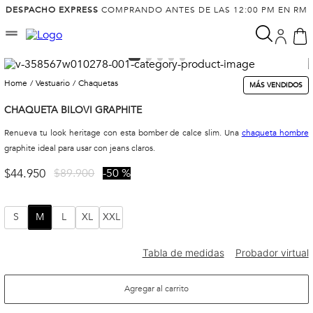
DESPACHO EXPRESS
COMPRANDO ANTES DE LAS 12:00 PM EN RM
vestuario
chaquetas
MÁS VENDIDOS
CHAQUETA BILOVI GRAPHITE
Renueva tu look heritage con esta bomber de calce slim. Una
chaqueta hombre
graphite ideal para usar con jeans claros.
$
44
.
950
$
89
.
900
50 %
S
M
L
XL
XXL
Agregar al carrito