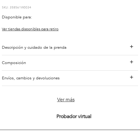
:
358561W0034
Disponible para:
Ver tiendas disponibles para retiro
Descripción y cuidado de la prenda
Composición
Envíos, cambios y devoluciones
También te podría interesar
Chaqueta Nantes Black
Chaqueta Leiden Olive
$
79
.
900
$
69
.
930
$
99
.
900
30 %
Ver más