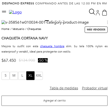
DESPACHO EXPRESS
COMPRANDO ANTES DE LAS 12:00 PM EN RM
vestuario
chaquetas
MÁS VENDIDOS
CHAQUETA CORTANA NAVY
Mejora tu outfit con esta
chaqueta hombre
slim. Su tela 100% nylon es
waterproof y versátil, ideal para protegerte con estilo.
$
67
.
450
$
134
.
900
50 %
S
M
L
XL
XXL
Agregar al carrito