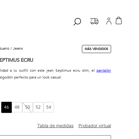
stuario
jeans
MÁS VENDIDOS
EPTIMUS ECRU
ilidad a tu outfit con este jean Septimus ecru slim, el
pantalón
algodón perfecto para un look casual.
46
48
50
52
54