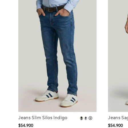
Jeans Slim Silos Indigo
Jeans Sa
Talla
Talla
$
54
.
900
$
54
.
900