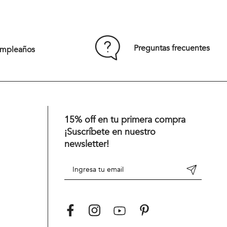
48
42
44
46
48
50
52
54
Preguntas frecuentes
umpleaños
Comprar
15% off en tu primera compra
¡Suscríbete en nuestro
newsletter!