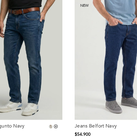
NEW
gunto Navy
Jeans Belfort Navy
Talla
$
54
.
900