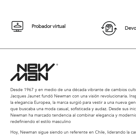
42
44
46
48
42
50
52
54
50
Probador virtual
Devol
Comprar
Desde 1967 y en medio de una década vibrante de cambios cultu
Jacques Jaunet fundó Newman con una visión revolucionaria. Ins
la elegancia Europea, la marca surgió para vestir a una nueva gen
que buscaba una moda casual, sofisticada y audaz. Desde sus inic
Newman ha marcado tendencia al combinar elegancia y moderni
redefiniendo el estilo masculino
Hoy, Newman sigue siendo un referente en Chile, liderando la car