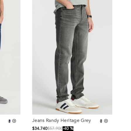
Jeans Randy Heritage Grey
Talla
$
34
.
740
$
57
.
900
40 %