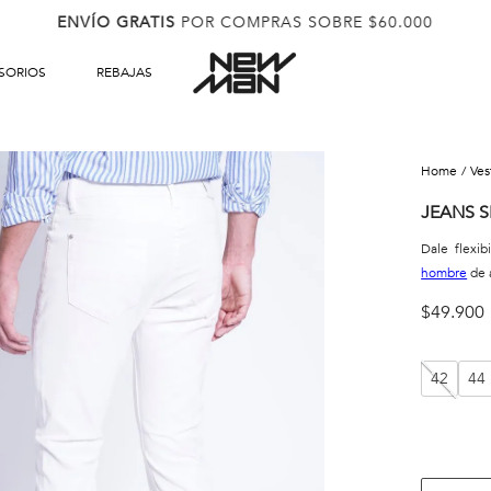
ENVÍO GRATIS
POR COMPRAS SOBRE $60.000
SORIOS
REBAJAS
ve
JEANS S
Dale flexib
hombre
de 
$
49
.
900
42
44