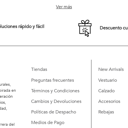
44
46
48
42
44
46
Ver más
52
54
50
52
54
uciones rápido y fácil
Descuento c
Comprar
Comprar
Tiendas
New Arrivals
Preguntas frecuentes
Vestuario
rales,
Términos y Condiciones
Calzado
pirada en
eración
Cambios y Devoluciones
Accesorios
ios,
dad,
Políticas de Despacho
Rebajas
Medios de Pago
rera del