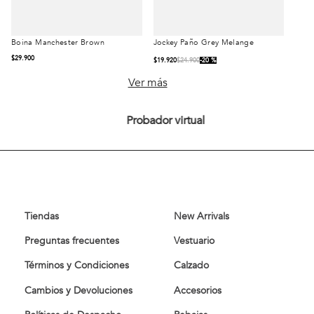
Boina Manchester Brown
Jockey Paño Grey Melange
Talla
Talla
$
29
.
900
$
19
.
920
$
24
.
900
20 %
S/T
S/T
Ver más
Probador virtual
Comprar
Comprar
Tiendas
New Arrivals
Preguntas frecuentes
Vestuario
Términos y Condiciones
Calzado
Cambios y Devoluciones
Accesorios