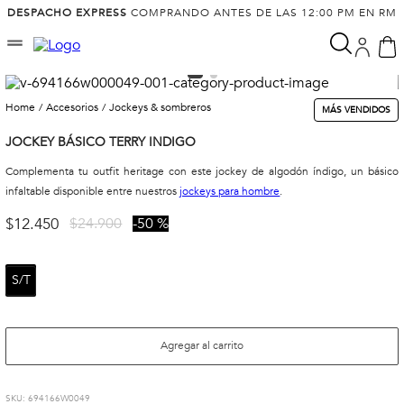
DESPACHO EXPRESS
COMPRANDO ANTES DE LAS 12:00 PM EN RM
accesorios
jockeys & sombreros
MÁS VENDIDOS
JOCKEY BÁSICO TERRY INDIGO
Complementa tu outfit heritage con este jockey de algodón índigo, un básico
infaltable disponible entre nuestros
jockeys para hombre
.
$
12
.
450
$
24
.
900
50 %
S/T
Agregar al carrito
:
694166W0049