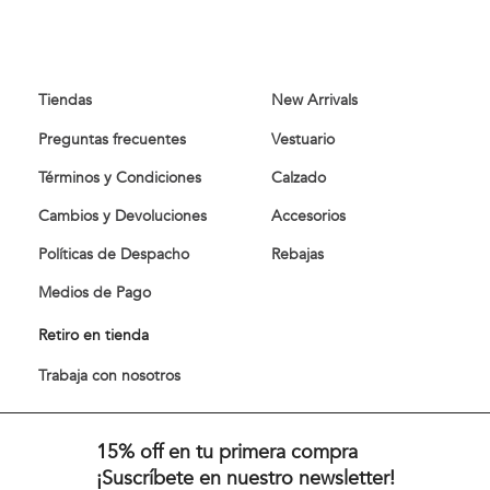
Boina Manchester Brown
Jockey Paño Navy Melange
Talla
Talla
$
29
.
900
$
19
.
920
$
24
.
900
20 %
S/T
S/T
Ver más
Probador virtual
Comprar
Comprar
Tiendas
New Arrivals
Preguntas frecuentes
Vestuario
Términos y Condiciones
Calzado
Cambios y Devoluciones
Accesorios
Políticas de Despacho
Rebajas
Medios de Pago