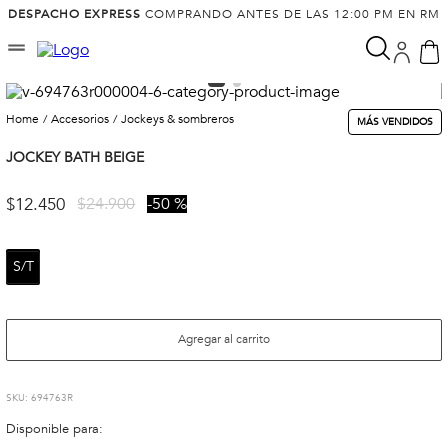
DESPACHO EXPRESS
COMPRANDO ANTES DE LAS 12:00 PM EN RM
accesorios
jockeys & sombreros
MÁS VENDIDOS
JOCKEY BATH BEIGE
$
12
.
450
$
24
.
900
50 %
S/T
Agregar al carrito
:
694763R
Disponible para: