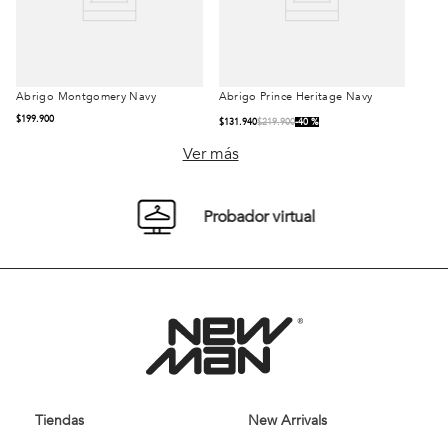
Abrigo Montgomery Navy
Abrigo Prince Heritage
Talla
Talla
Navy
$
199
.
900
$
131
.
940
$
219
.
900
40 %
S
M
L
S
M
L
Ver más
XL
XL
Probador virtual
Comprar
Comprar
Tiendas
New Arrivals