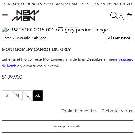
DESPACHO EXPRESS
COMPRANDO ANTES DE LAS 12:00 PM EN RM
vestuario
abrigos
MÁS VENDIDOS
MONTGOMERY CARROT DK. GREY
Enfrenta el frío con este Montgomery slim de lana. Descubre el mejor
vestuario
de hombre
y eleva tu estilo invernal.
$
189
.
900
S
M
L
XL
Agregar al carrito