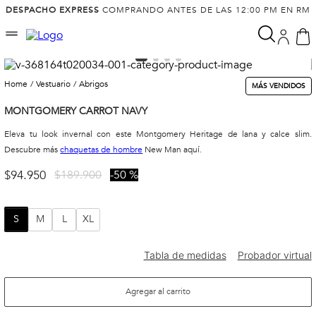
DESPACHO EXPRESS
COMPRANDO ANTES DE LAS 12:00 PM EN RM
vestuario
abrigos
MÁS VENDIDOS
MONTGOMERY CARROT NAVY
Eleva tu look invernal con este Montgomery Heritage de lana y calce slim.
Descubre más
chaquetas de hombre
New Man aquí.
$
94
.
950
$
189
.
900
50 %
S
M
L
XL
Agregar al carrito