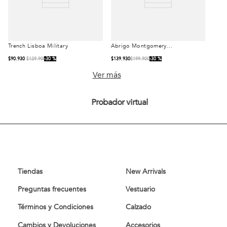
Trench Lisboa Military
Abrigo Montgomery
Talla
Talla
Camel
$
90
.
930
$
129
.
900
30 %
$
139
.
930
$
199
.
900
30 %
S
M
L
S
M
L
Ver más
XL
XL
Probador virtual
Comprar
Comprar
Tiendas
New Arrivals
Preguntas frecuentes
Vestuario
Términos y Condiciones
Calzado
Cambios y Devoluciones
Accesorios