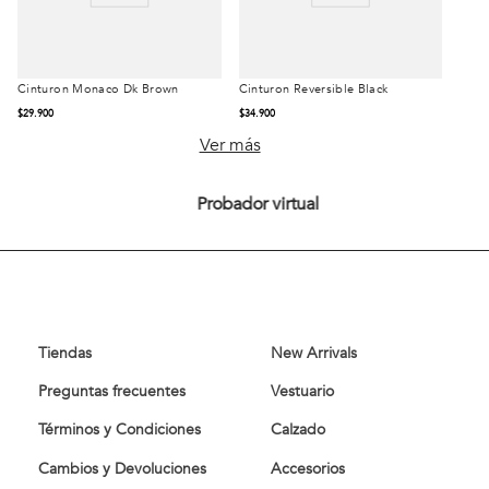
Cinturon Monaco Dk Brown
Cinturon Reversible Black
Talla
Talla
$
29
.
900
$
34
.
900
105
90
105
90
Ver más
95
85
L
95
85
L
Probador virtual
Comprar
Comprar
Tiendas
New Arrivals
Preguntas frecuentes
Vestuario
Términos y Condiciones
Calzado
Cambios y Devoluciones
Accesorios