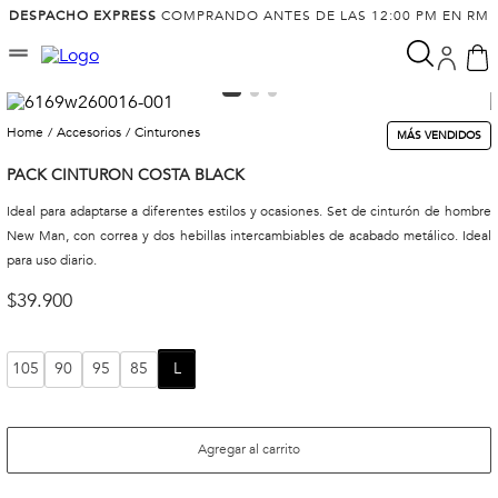
DESPACHO EXPRESS
COMPRANDO ANTES DE LAS 12:00 PM EN RM
accesorios
cinturones
MÁS VENDIDOS
PACK CINTURON COSTA BLACK
Ideal para adaptarse a diferentes estilos y ocasiones. Set de cinturón de hombre
New Man, con correa y dos hebillas intercambiables de acabado metálico. Ideal
para uso diario.
$
39
.
900
105
90
95
85
L
Agregar al carrito