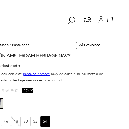
stuario
pantalones
MÁS VENDIDOS
ÓN AMSTERDAM HERITAGE NAVY
elasticado
 look con este
pantalón hombre
navy de calce slim. Su mezcla de
lastano Heritage asegura estilo y confort.
$
56
.
900
40 %
46
48
50
52
54