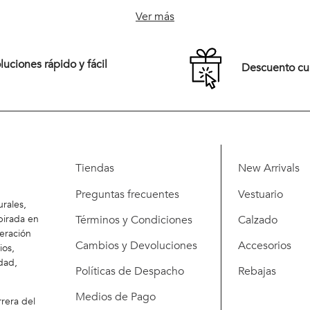
44
46
48
42
44
46
Ver más
52
54
50
52
54
uciones rápido y fácil
Descuento c
Comprar
Comprar
Tiendas
New Arrivals
Preguntas frecuentes
Vestuario
rales,
Términos y Condiciones
Calzado
pirada en
eración
Cambios y Devoluciones
Accesorios
ios,
dad,
Políticas de Despacho
Rebajas
Medios de Pago
rera del