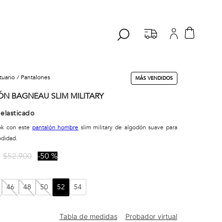
stuario
pantalones
MÁS VENDIDOS
N BAGNEAU SLIM MILITARY
elasticado
ook con este
pantalón hombre
slim military de algodón suave para
didad.
$
52
.
900
50 %
46
48
50
52
54