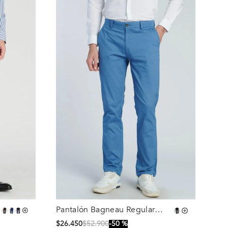
Pantalón Bagneau Regular
Talla
Indigo
$
26
.
450
$
52
.
900
50 %