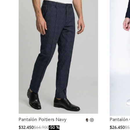
Pantalón Poitiers Navy
Pantalón 
Talla
Talla
$
32
.
450
$
64
.
900
50 %
$
26
.
450
$
5