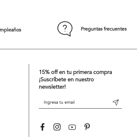
48
42
44
46
48
50
52
54
Preguntas frecuentes
umpleaños
Comprar
15% off en tu primera compra
¡Suscríbete en nuestro
newsletter!