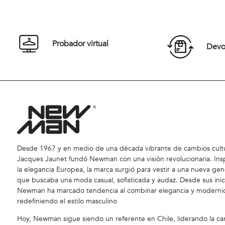
42
44
46
48
42
50
52
54
50
Probador virtual
Devol
Comprar
Desde 1967 y en medio de una década vibrante de cambios cultu
Jacques Jaunet fundó Newman con una visión revolucionaria. Ins
la elegancia Europea, la marca surgió para vestir a una nueva gen
que buscaba una moda casual, sofisticada y audaz. Desde sus inic
Newman ha marcado tendencia al combinar elegancia y moderni
redefiniendo el estilo masculino
Hoy, Newman sigue siendo un referente en Chile, liderando la car