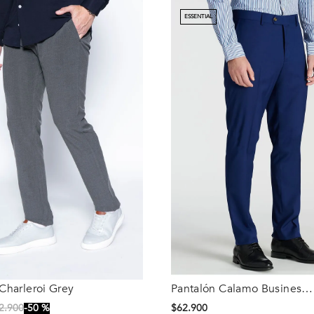
ESSENTIAL
Charleroi Grey
Pantalón Calamo Business
Talla
Blue
2
.
900
50 %
$
62
.
900