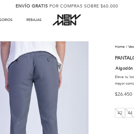
ENVÍO GRATIS
POR COMPRAS SOBRE $60.000
SORIOS
REBAJAS
ve
PANTALÓ
Algodón 
Eleva tu l
mayor como
$
26
.
450
42
44