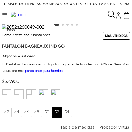
DESPACHO EXPRESS
COMPRANDO ANTES DE LAS 12:00 PM EN RM
NEW
vestuario
pantalones
MÁS VENDIDOS
PANTALÓN BAGNEAUX INDIGO
Algodón elasticado
El Pantalón Bagneaux en Indigo forma parte de la colección S26 de New Man.
Descubre más
pantalones para hombre
.
$
52
.
900
42
44
46
48
50
52
54