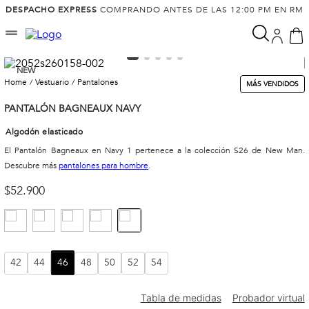
DESPACHO EXPRESS
COMPRANDO ANTES DE LAS 12:00 PM EN RM
NEW
vestuario
pantalones
MÁS VENDIDOS
PANTALÓN BAGNEAUX NAVY
Algodón elasticado
El Pantalón Bagneaux en Navy 1 pertenece a la colección S26 de New Man.
Descubre más
pantalones para hombre
.
$
52
.
900
42
44
46
48
50
52
54