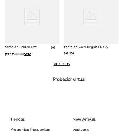
Pantalón Leiden Oat
Pantalón Cork Regular Navy
Talla
Talla
$
69
.
900
$
29
.
950
$
59
.
900
50 %
42
44
42
44
Ver más
46
48
50
46
48
Probador virtual
52
54
50
52
54
Comprar
Comprar
Tiendas
New Arrivals
Preguntas frecuentes
Vestuario