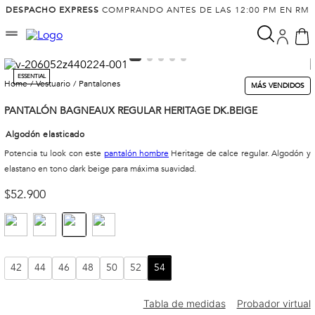
DESPACHO EXPRESS
COMPRANDO ANTES DE LAS 12:00 PM EN RM
ESSENTIAL
vestuario
pantalones
MÁS VENDIDOS
PANTALÓN BAGNEAUX REGULAR HERITAGE DK.BEIGE
Algodón elasticado
Potencia tu look con este
pantalón hombre
Heritage de calce regular. Algodón y
elastano en tono dark beige para máxima suavidad.
$
52
.
900
42
44
46
48
50
52
54