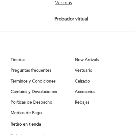
También te podría interesar
Pantalón Bagneaux Toasted
Pantalón Bagneaux Regular Fit
NEW
Marine
ESSENTIAL
$
52
.
900
$
52
.
900
Ver más
Probador virtual
Tiendas
New Arrivals
Preguntas frecuentes
Vestuario
Términos y Condiciones
Calzado
Cambios y Devoluciones
Accesorios
Políticas de Despacho
Rebajas