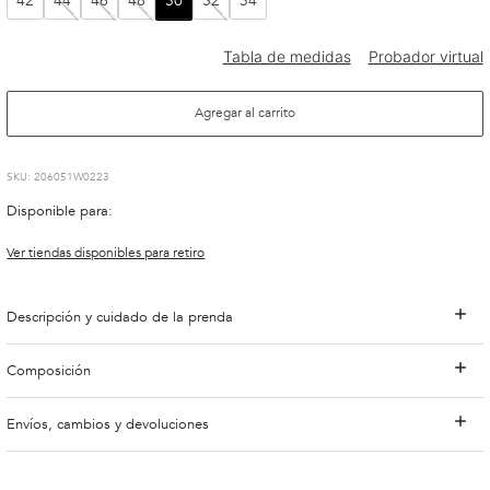
42
44
46
48
50
52
54
Agregar al carrito
:
206051W0223
Disponible para:
Ver tiendas disponibles para retiro
Descripción y cuidado de la prenda
Composición
Envíos, cambios y devoluciones