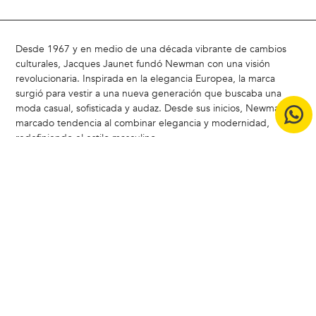
Desde 1967 y en medio de una década vibrante de cambios
culturales, Jacques Jaunet fundó Newman con una visión
revolucionaria. Inspirada en la elegancia Europea, la marca
surgió para vestir a una nueva generación que buscaba una
moda casual, sofisticada y audaz. Desde sus inicios, Newman ha
marcado tendencia al combinar elegancia y modernidad,
redefiniendo el estilo masculino
Hoy, Newman sigue siendo un referente en Chile, liderando la
carrera del estilo con un enfoque moderno y atemporal.
ACERCA DE NEWMAN |
Badamax
|
Ferouch
|
Nimtu
|
Buenas
Prácticas CCS
|
Bases legales concurso Encuesta de Satistacción
Copyright © 2024 Badamax - Todos los derechos reservados