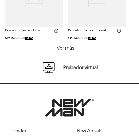
Pantalón Leiden Ecru
Pantalón Belfast Camel
Talla
Talla
$
29
.
950
$
59
.
900
50 %
$
41
.
930
$
59
.
900
30 %
42
44
46
42
44
46
Ver más
48
50
48
50
Probador virtual
52
54
52
54
Comprar
Comprar
Tiendas
New Arrivals