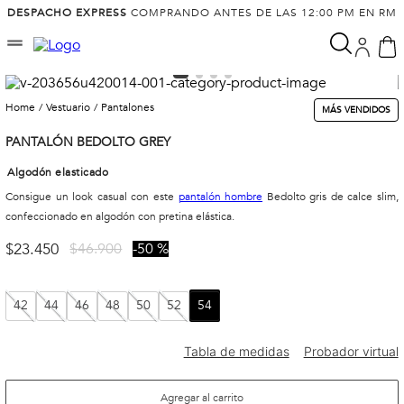
DESPACHO EXPRESS
COMPRANDO ANTES DE LAS 12:00 PM EN RM
vestuario
pantalones
MÁS VENDIDOS
PANTALÓN BEDOLTO GREY
Algodón elasticado
Consigue un look casual con este
pantalón hombre
Bedolto gris de calce slim,
confeccionado en algodón con pretina elástica.
$
23
.
450
$
46
.
900
50 %
42
44
46
48
50
52
54
Agregar al carrito