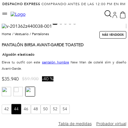
DESPACHO EXPRESS
COMPRANDO ANTES DE LAS 12:00 PM EN RM
vestuario
pantalones
MÁS VENDIDOS
PANTALÓN BIRSA AVANT-GARDE TOASTED
Algodón elasticado
Eleva tu outfit con este
pantalón hombre
New Man de cotelé slim y diseño
Avant-Garde.
$
35
.
940
$
59
.
900
40 %
42
44
46
48
50
52
54