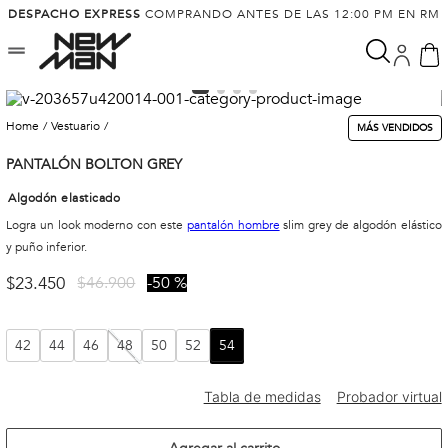
DESPACHO EXPRESS
COMPRANDO ANTES DE LAS 12:00 PM EN RM
vestuario
MÁS VENDIDOS
PANTALÓN BOLTON GREY
Algodón elasticado
Logra un look moderno con este
pantalón hombre
slim grey de algodón elástico
y puño inferior.
$
23
.
450
$
46
.
900
50 %
42
44
46
48
50
52
54