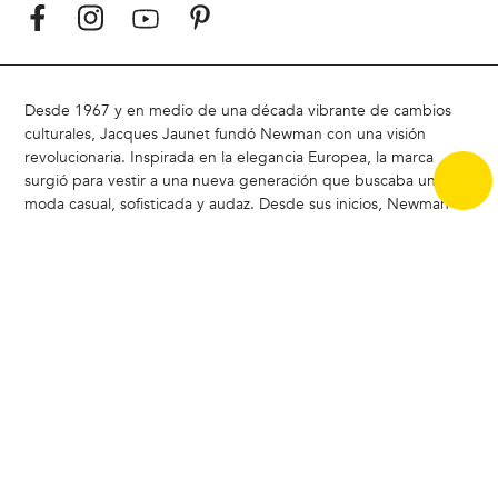
Desde 1967 y en medio de una década vibrante de cambios
culturales, Jacques Jaunet fundó Newman con una visión
revolucionaria. Inspirada en la elegancia Europea, la marca
surgió para vestir a una nueva generación que buscaba una
moda casual, sofisticada y audaz. Desde sus inicios, Newman ha
marcado tendencia al combinar elegancia y modernidad,
redefiniendo el estilo masculino
Hoy, Newman sigue siendo un referente en Chile, liderando la
carrera del estilo con un enfoque moderno y atemporal.
ACERCA DE NEWMAN |
Badamax
|
Ferouch
|
Nimtu
|
Buenas
Prácticas CCS
|
Bases legales concurso Encuesta de Satistacción
Copyright © 2024 Badamax - Todos los derechos reservados