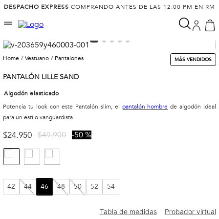
DESPACHO EXPRESS
COMPRANDO ANTES DE LAS 12:00 PM EN RM
vestuario
pantalones
MÁS VENDIDOS
PANTALÓN LILLE SAND
Algodón elasticado
Potencia tu look con este Pantalón slim, el
pantalón hombre
de algodón ideal
para un estilo vanguardista.
$
24
.
950
$
49
.
900
50 %
42
44
46
48
50
52
54