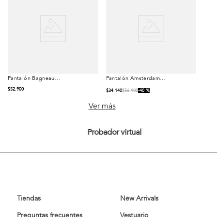
Pantalón Bagneaux
Pantalón Amsterdam
Talla
Talla
Regular Heritage
Heritage Dk Grey
Black
$
52
.
900
$
34
.
140
$
56
.
900
40 %
42
44
46
42
44
Ver más
48
50
46
48
Probador virtual
52
54
50
52
54
Comprar
Comprar
Tiendas
New Arrivals
Preguntas frecuentes
Vestuario