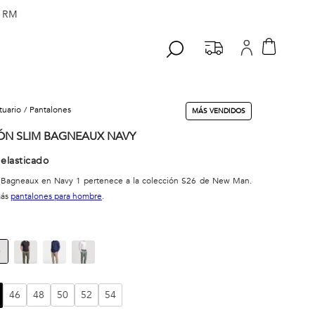
 RM
stuario
pantalones
MÁS VENDIDOS
ÓN SLIM BAGNEAUX NAVY
elasticado
n Bagneaux en Navy 1 pertenece a la colección S26 de New Man.
más
pantalones para hombre
.
46
48
50
52
54