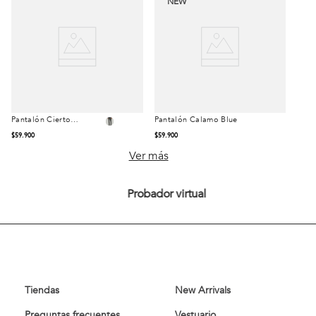
NEW
Pantalón Cierto
Pantalón Calamo Blue
Talla
Talla
Marengo G
$
59
.
900
$
59
.
900
42
44
42
44
Ver más
46
48
50
46
48
50
Probador virtual
52
54
52
54
Comprar
Comprar
Tiendas
New Arrivals
Preguntas frecuentes
Vestuario