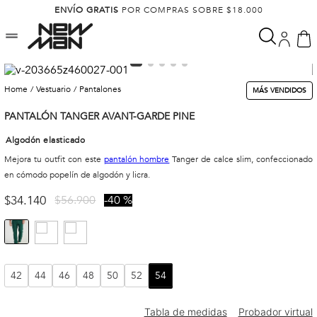
ENVÍO GRATIS
POR COMPRAS SOBRE $18.000
vestuario
pantalones
MÁS VENDIDOS
PANTALÓN TANGER AVANT-GARDE PINE
Algodón elasticado
Mejora tu outfit con este
pantalón hombre
Tanger de calce slim, confeccionado
en cómodo popelín de algodón y licra.
$
34
.
140
$
56
.
900
40 %
42
44
46
48
50
52
54