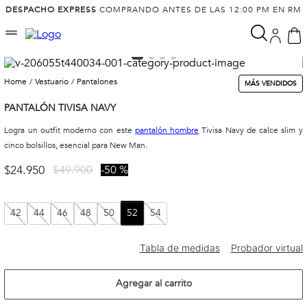
DESPACHO EXPRESS
COMPRANDO ANTES DE LAS 12:00 PM EN RM
vestuario
pantalones
MÁS VENDIDOS
PANTALÓN TIVISA NAVY
Logra un outfit moderno con este
pantalón hombre
Tivisa Navy de calce slim y
cinco bolsillos, esencial para New Man.
$
24
.
950
$
49
.
900
50 %
42
44
46
48
50
52
54
Agregar al carrito