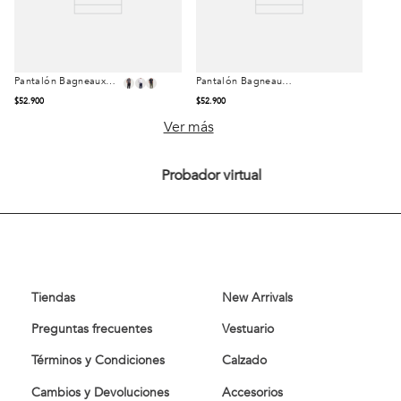
Pantalón Bagneaux
Pantalón Bagneaux
Talla
Talla
Militar
Navy
$
52
.
900
$
52
.
900
42
44
46
42
44
46
Ver más
48
50
48
50
Probador virtual
52
54
52
54
Comprar
Comprar
Tiendas
New Arrivals
Preguntas frecuentes
Vestuario
Términos y Condiciones
Calzado
Cambios y Devoluciones
Accesorios