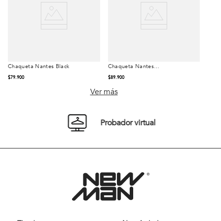
Chaqueta Nantes Black
Chaqueta Nantes
Talla
Talla
Heritage Navy
$
79
.
900
$
89
.
900
S
M
L
S
M
L
Ver más
XL
XXL
XL
XXL
Probador virtual
Comprar
Comprar