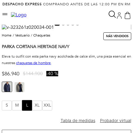
DESPACHO EXPRESS
COMPRANDO ANTES DE LAS 12:00 PM EN RM
vestuario
chaquetas
MÁS VENDIDOS
PARKA CORTANA HERITAGE NAVY
Eleva tu outfit con esta parka navy acolchada de calce slim, una pieza esencial en
nuestras
chaquetas de hombre
.
$
86
.
940
$
144
.
900
40 %
S
M
L
XL
XXL