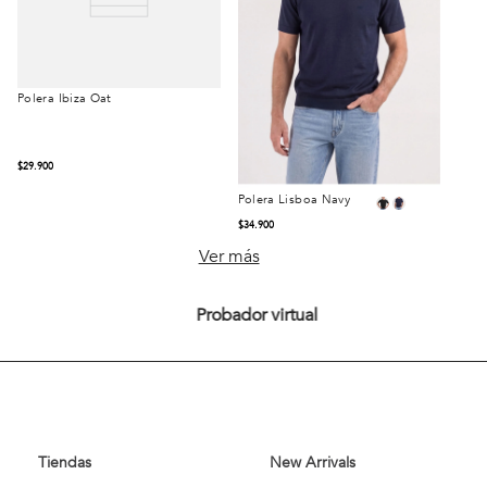
Polera Ibiza Oat
$
29
.
900
Polera Lisboa Navy
Talla
Talla
$
34
.
900
S
M
L
S
M
L
Ver más
XL
XXL
XL
XXL
Probador virtual
Comprar
Comprar
Tiendas
New Arrivals