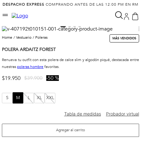
DESPACHO EXPRESS
COMPRANDO ANTES DE LAS 12:00 PM EN RM
vestuario
poleras
MÁS VENDIDOS
POLERA ARDAITZ FOREST
Renueva tu outfit con esta polera de calce slim y algodón piqué, destacada entre
nuestras
poleras hombre
favoritas.
$
19
.
950
$
39
.
900
50 %
S
M
L
XL
XXL
Agregar al carrito