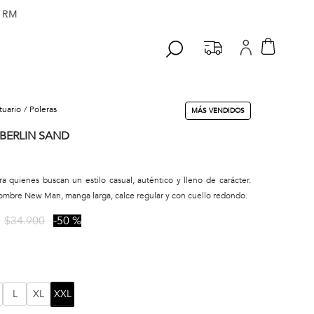
 RM
stuario
poleras
MÁS VENDIDOS
BERLIN SAND
ra quienes buscan un estilo casual, auténtico y lleno de carácter.
ombre New Man, manga larga, calce regular y con cuello redondo.
$
34
.
900
50 %
L
XL
XXL