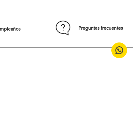
S
M
L
XL
XXL
Preguntas frecuentes
umpleaños
Comprar
15% off en tu primera compra
¡Suscríbete en nuestro
newsletter!