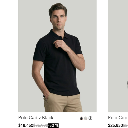
Polo Cadiz Black
Polo Cop
Talla
Talla
Melange
$
18
.
450
$
36
.
900
50 %
$
25
.
830
$
3