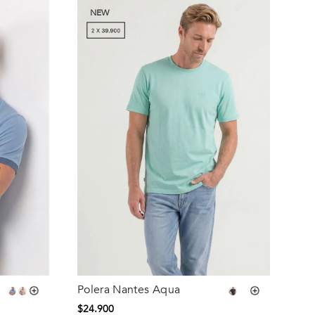
NEW
Polera Nantes Aqua
Talla
$
24
.
900