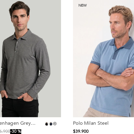
NEW
enhagen Grey
Polo Milan Steel
Talla
6
.
900
30 %
$
39
.
900