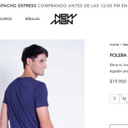
SPACHO EXPRESS
COMPRANDO ANTES DE LAS 12:00 PM EN
SORIOS
REBAJAS
ve
POLERA
Eleva tu lo
algodón jers
$
19
.
900
S
M