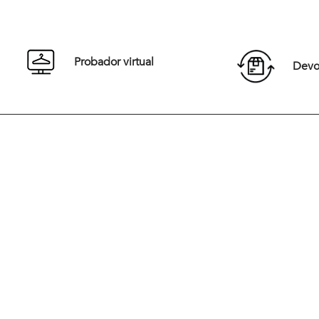
S
M
L
XL
S
XXL
XXL
Probador virtual
Devol
Comprar
Desde 1967 y en medio de una década vibrante de cambios cultu
Jacques Jaunet fundó Newman con una visión revolucionaria. Ins
la elegancia Europea, la marca surgió para vestir a una nueva gen
que buscaba una moda casual, sofisticada y audaz. Desde sus inic
Newman ha marcado tendencia al combinar elegancia y moderni
redefiniendo el estilo masculino
Hoy, Newman sigue siendo un referente en Chile, liderando la car