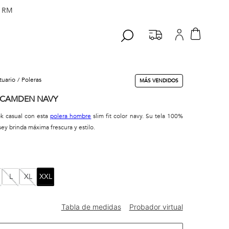
 RM
stuario
poleras
MÁS VENDIDOS
 CAMDEN NAVY
ok casual con esta
polera hombre
slim fit color navy. Su tela 100%
ey brinda máxima frescura y estilo.
L
XL
XXL