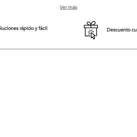
M
L
XL
S
M
L
XL
Ver más
XXL
uciones rápido y fácil
Descuento c
Comprar
Comprar
Tiendas
New Arrivals
Preguntas frecuentes
Vestuario
rales,
Términos y Condiciones
Calzado
pirada en
eración
Cambios y Devoluciones
Accesorios
ios,
dad,
Políticas de Despacho
Rebajas
Medios de Pago
rera del