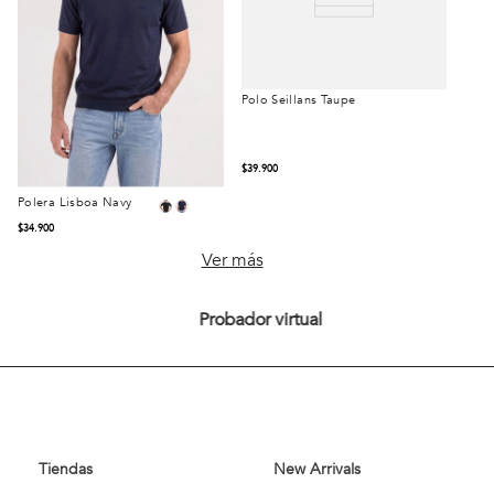
Polo Seillans Taupe
$
39
.
900
Polera Lisboa Navy
Talla
Talla
$
34
.
900
S
M
L
S
M
L
Ver más
XL
XXL
XL
Probador virtual
Comprar
Comprar
Tiendas
New Arrivals