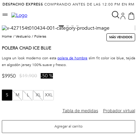
DESPACHO EXPRESS
COMPRANDO ANTES DE LAS 12:00 PM EN RM
vestuario
poleras
MÁS VENDIDOS
POLERA CHAD ICE BLUE
Logra un look moderno con esta
polera de hombre
slim fit color ice blue, tejida
en algodón jersey 100% suave y fresco.
$
9950
$
19
.
900
50 %
S
M
L
XL
XXL
Agregar al carrito