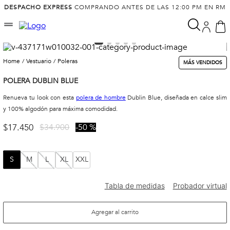
DESPACHO EXPRESS
COMPRANDO ANTES DE LAS 12:00 PM EN RM
vestuario
poleras
MÁS VENDIDOS
POLERA DUBLIN BLUE
Renueva tu look con esta
polera de hombre
Dublin Blue, diseñada en calce slim
y 100% algodón para máxima comodidad.
$
17
.
450
$
34
.
900
50 %
S
M
L
XL
XXL
Agregar al carrito