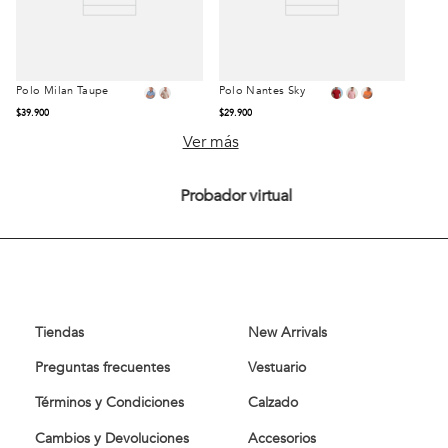
Polo Milan Taupe
Polo Nantes Sky
Talla
Talla
$
39
.
900
$
29
.
900
S
M
L
S
M
L
Ver más
XL
XXL
XL
XXL
Probador virtual
Comprar
Comprar
Tiendas
New Arrivals
Preguntas frecuentes
Vestuario
Términos y Condiciones
Calzado
Cambios y Devoluciones
Accesorios