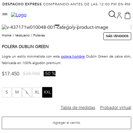
DESPACHO EXPRESS
COMPRANDO ANTES DE LAS 12:00 PM EN RM
vestuario
poleras
MÁS VENDIDOS
POLERA DUBLIN GREEN
Logra un estilo minimalista con esta
polera hombre
Dublin Green de calce slim,
fabricada en 100% algodón premium.
$
17
.
450
$
34
.
900
50 %
S
M
L
XL
XXL
Agregar al carrito