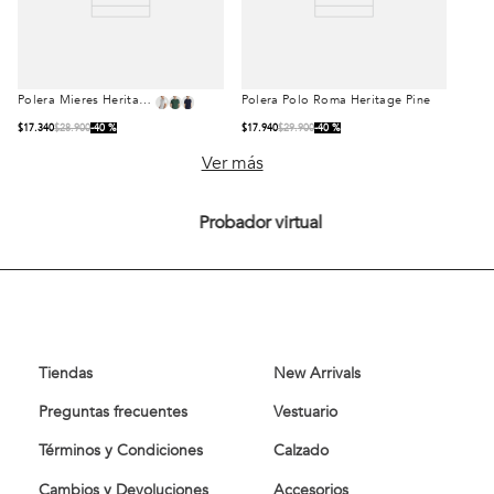
Polera Mieres Heritage
Polera Polo Roma
Talla
Talla
Pine
Heritage Pine
$
17
.
340
$
28
.
900
40 %
$
17
.
940
$
29
.
900
40 %
S
M
L
S
M
L
Ver más
XL
XXL
XL
XXL
Probador virtual
Comprar
Comprar
Tiendas
New Arrivals
Preguntas frecuentes
Vestuario
Términos y Condiciones
Calzado
Cambios y Devoluciones
Accesorios