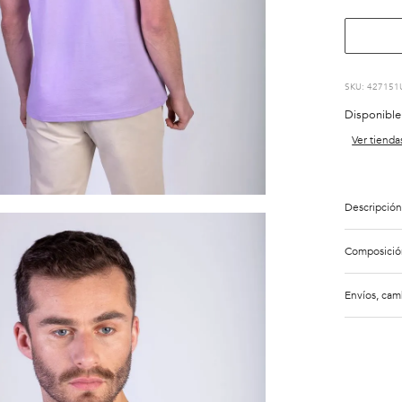
:
427151
Disponible
Ver tienda
Descripción
Composició
Envíos, cam