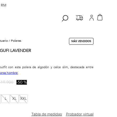
 RM
stuario
poleras
MÁS VENDIDOS
GUFI LAVENDER
utfit con esta polera de algodón y calce slim, destacada entre
leras hombre
.
$
19
.
900
50 %
L
XL
XXL