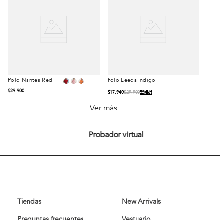
Polo Nantes Red
Polo Leeds Indigo
Talla
Talla
$
29
.
900
$
17
.
940
$
29
.
900
40 %
S
M
L
S
M
L
Ver más
XL
XXL
XL
XXL
Probador virtual
Comprar
Comprar
Tiendas
New Arrivals
Preguntas frecuentes
Vestuario