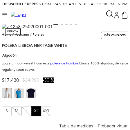
DESPACHO EXPRESS
COMPRANDO ANTES DE LAS 12:00 PM EN RM
ESSENTIAL
vestuario
poleras
MÁS VENDIDOS
POLERA LISBOA HERITAGE WHITE
Algodón
Logra un look versátil con esta
polera de hombre
blanca 100% algodón, de calce
regular y tacto suave.
$
17
.
430
$
24
.
900
30 %
S
M
L
XL
XXL