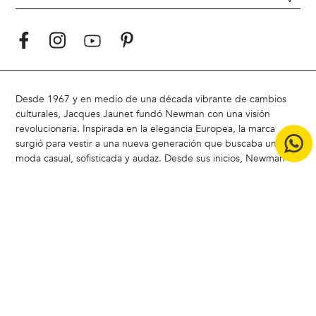
Desde 1967 y en medio de una década vibrante de cambios
culturales, Jacques Jaunet fundó Newman con una visión
revolucionaria. Inspirada en la elegancia Europea, la marca
surgió para vestir a una nueva generación que buscaba una
moda casual, sofisticada y audaz. Desde sus inicios, Newman ha
marcado tendencia al combinar elegancia y modernidad,
redefiniendo el estilo masculino
Hoy, Newman sigue siendo un referente en Chile, liderando la
carrera del estilo con un enfoque moderno y atemporal.
ACERCA DE NEWMAN |
Badamax
|
Ferouch
|
Nimtu
|
Buenas
Prácticas CCS
|
Bases legales concurso Encuesta de Satistacción
Copyright © 2024 Badamax - Todos los derechos reservados