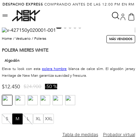
DESPACHO EXPRESS
COMPRANDO ANTES DE LAS 12:00 PM EN RM
vestuario
poleras
MÁS VENDIDOS
POLERA MIERES WHITE
Algodón
Eleva tu look con esta
polera hombre
blanca de calce slim. El algodón jersey
Heritage de New Man garantiza suavidad y frescura.
$
12
.
450
$
24
.
900
50 %
S
M
L
XL
XXL