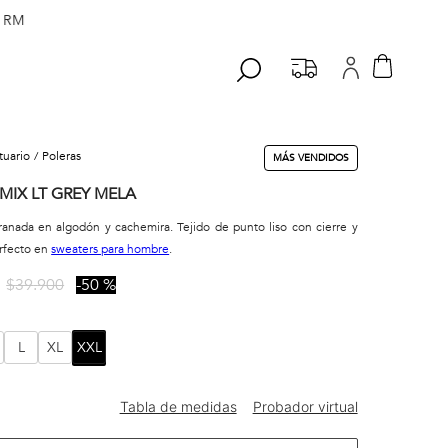
 RM
stuario
poleras
MÁS VENDIDOS
MIX LT GREY MELA
anada en algodón y cachemira. Tejido de punto liso con cierre y
erfecto en
sweaters para hombre
.
$
39
.
900
50 %
L
XL
XXL