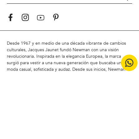
Desde 1967 y en medio de una década vibrante de cambios
culturales, Jacques Jaunet fundó Newman con una visión
revolucionaria. Inspirada en la elegancia Europea, la marca
surgió para vestir a una nueva generación que buscaba una
moda casual, sofisticada y audaz. Desde sus inicios, Newman ha
marcado tendencia al combinar elegancia y modernidad,
redefiniendo el estilo masculino
Hoy, Newman sigue siendo un referente en Chile, liderando la
carrera del estilo con un enfoque moderno y atemporal.
ACERCA DE NEWMAN |
Badamax
|
Ferouch
|
Nimtu
|
Buenas
Prácticas CCS
|
Bases legales concurso Encuesta de Satistacción
Copyright © 2024 Badamax - Todos los derechos reservados