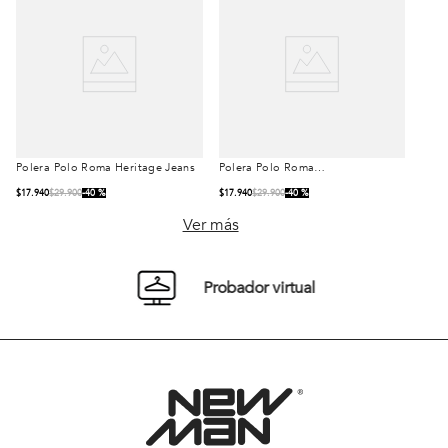
Polera Polo Roma
Polera Polo Roma
Talla
Talla
Heritage Jeans
Heritage Pine
$
17
.
940
$
29
.
900
40 %
$
17
.
940
$
29
.
900
40 %
S
M
L
S
M
L
Ver más
XL
XXL
XL
XXL
Probador virtual
Comprar
Comprar