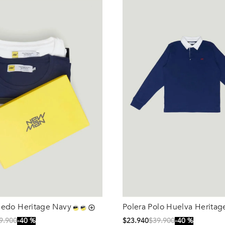
oledo Heritage Navy
Polera Polo Huelva Heritag
Talla
Dk Navy
9
.
900
40 %
$
23
.
940
$
39
.
900
40 %