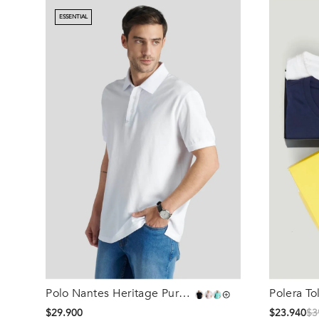
ESSENTIAL
Polo Nantes Heritage Pure
Polera T
Talla
Talla
White
$
29
.
900
$
23
.
940
$
3