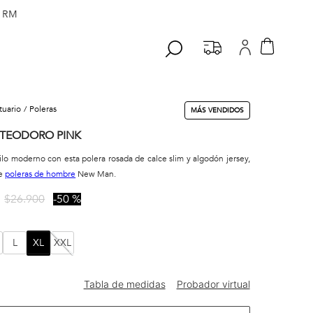
 RM
stuario
poleras
MÁS VENDIDOS
 TEODORO PINK
ilo moderno con esta polera rosada de calce slim y algodón jersey,
de
poleras de hombre
New Man.
$
26
.
900
50 %
L
XL
XXL