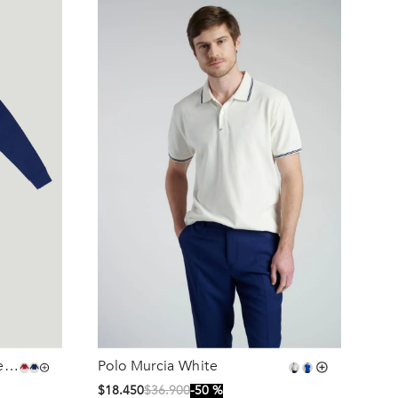
e
Polo Murcia White
Talla
$
18
.
450
$
36
.
900
50 %